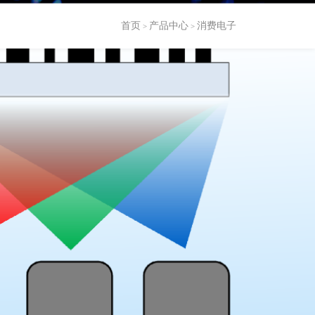
首页
产品中心
消费电子
>
>