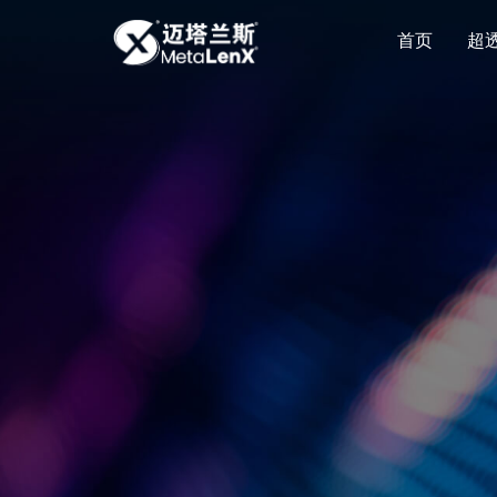
首页
超
首页
超